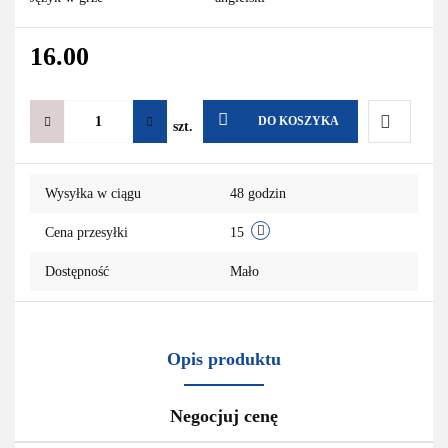
16.00
DO KOSZYKA
szt.
Do
Wysyłka w ciągu
48 godzin
przechowa
Cena przesyłki
15
Dostępność
Mało
Opis produktu
Negocjuj cenę