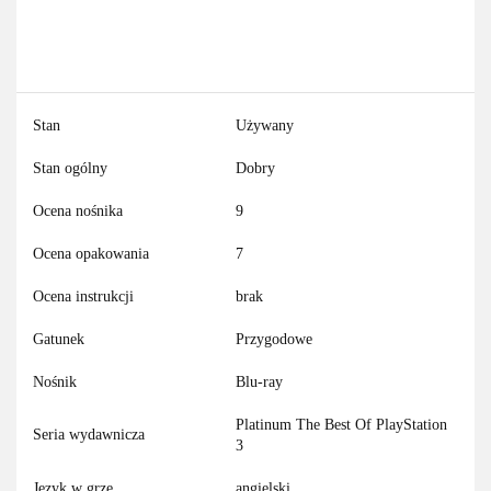
Stan
Używany
Stan ogólny
Dobry
Ocena nośnika
9
Ocena opakowania
7
Ocena instrukcji
brak
Gatunek
Przygodowe
Nośnik
Blu-ray
Platinum The Best Of PlayStation
Seria wydawnicza
3
Język w grze
angielski