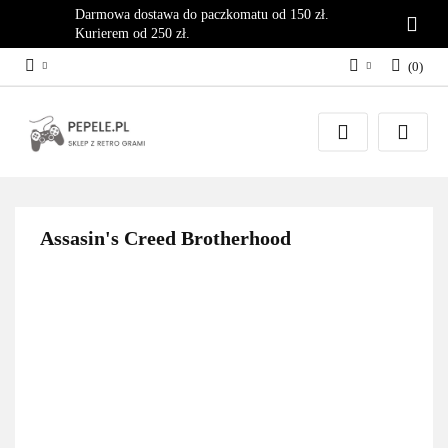
Darmowa dostawa do paczkomatu od 150 zł.
Kurierem od 250 zł.
(
0
)
Zaloguj się
Załóż konto
Dodaj zgłoszenie
Zgody cookies
Assasin's Creed Brotherhood