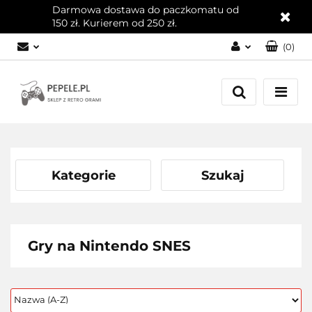
Darmowa dostawa do paczkomatu od
150 zł. Kurierem od 250 zł.
(
0
)
Zaloguj się
Załóż konto
Dodaj zgłoszenie
Zgody cookies
Kategorie
Szukaj
Gry na Nintendo SNES