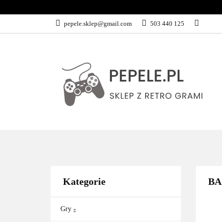
GRY
SPRZĘ
pepele.sklep@gmail.com
503 440 125
WSZYSTKIE KATEGORIE
GRY
Kategorie
BA
Gry