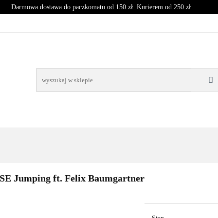
Darmowa dostawa do paczkomatu od 150 zł. Kurierem od 250 zł.
T
CZASOPISMA
INNE
BLOG
NOWOŚCI
SPRZĘT
CZASOPISMA
INNE
BLOG
NOWOŚCI
KO
SE Jumping ft. Felix Baumgartner