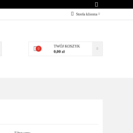
KONTAKT
Strefa klienta
Zaloguj się
Załóż konto
Dodaj zgłoszenie
TWÓJ KOSZYK
0
0,00 zł
Zgody cookies
NTAKT