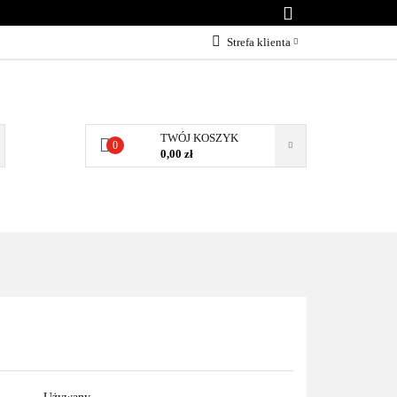
KONTAKT
Strefa klienta
Zaloguj się
Załóż konto
Dodaj zgłoszenie
TWÓJ KOSZYK
0
0,00 zł
Zgody cookies
NTAKT