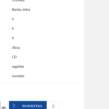
Używany
Bardzo dobry
9
8
9
Akcja
CD
angielski
szwedzki
DO KOSZYKA
szt.