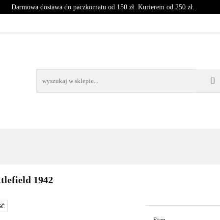
Darmowa dostawa do paczkomatu od 150 zł. Kurierem od 250 zł.
T
CZASOPISMA
INNE
BLOG
NOWOŚCI
SPRZĘT
CZASOPISMA
INNE
BLOG
NOWOŚCI
KO
tlefield 1942
ŚĆ