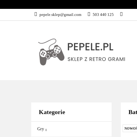
GRY
SPRZĘ
pepele.sklep@gmail.com
503 440 125
WSZYSTKIE KATEGORIE
GRY
Kategorie
Bat
Gry
NOWO