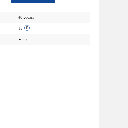
Do
48 godzin
przechowalni
15
Mało