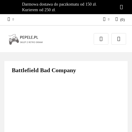
Darmowa dostawa do paczkomatu od 150 zł.
Kurierem od 250 zł.
(
0
)
Zaloguj się
Załóż konto
Dodaj zgłoszenie
Zgody cookies
Battlefield Bad Company