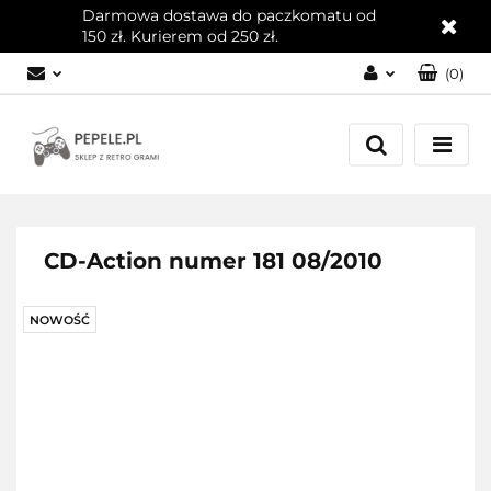
Darmowa dostawa do paczkomatu od
150 zł. Kurierem od 250 zł.
(
0
)
Zaloguj się
Załóż konto
Dodaj zgłoszenie
Zgody cookies
CD-Action numer 181 08/2010
NOWOŚĆ