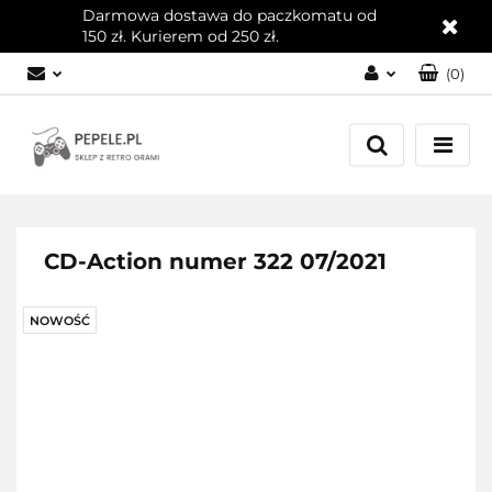
Darmowa dostawa do paczkomatu od
150 zł. Kurierem od 250 zł.
(
0
)
Zaloguj się
Załóż konto
Dodaj zgłoszenie
Zgody cookies
CD-Action numer 322 07/2021
NOWOŚĆ