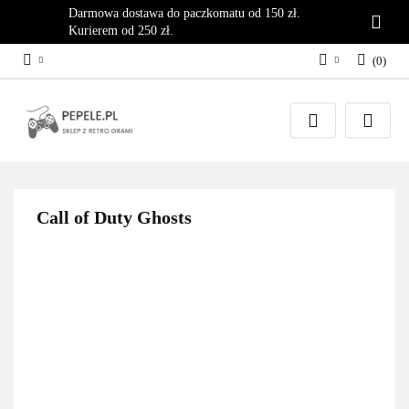
Darmowa dostawa do paczkomatu od 150 zł.
Kurierem od 250 zł.
(
0
)
Zaloguj się
Załóż konto
Dodaj zgłoszenie
Zgody cookies
Call of Duty Ghosts