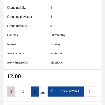
Ocena nośnika
9
Ocena opakowania
8
Ocena instrukcji
9
Gatunek
Strzelaniny
Nośnik
Blu-ray
Język w grze
angielski
Język instrukcji
niemiecki
12.00
DO KOSZYKA
szt.
Do