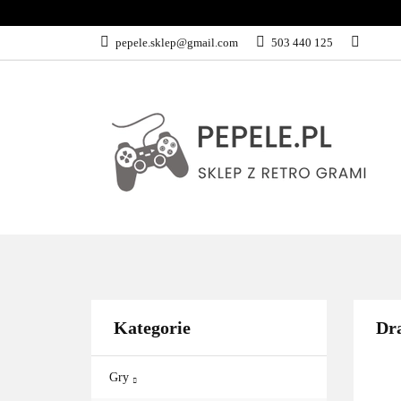
GRY
SPRZĘ
pepele.sklep@gmail.com
503 440 125
WSZYSTKIE KATEGORIE
GRY
Kategorie
Dra
Gry