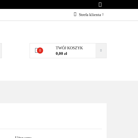
KONTAKT
Strefa klienta
Zaloguj się
Załóż konto
Dodaj zgłoszenie
TWÓJ KOSZYK
0
0,00 zł
Zgody cookies
NTAKT