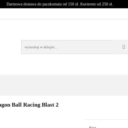
Darmowa dostawa do paczkomatu od 150 zł. Kurierem od 250 zł.
T
CZASOPISMA
INNE
BLOG
NOWOŚCI
SPRZĘT
CZASOPISMA
INNE
BLOG
NOWOŚCI
KO
gon Ball Racing Blast 2