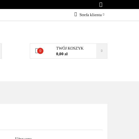
KONTAKT
Strefa klienta
Zaloguj się
Załóż konto
Dodaj zgłoszenie
TWÓJ KOSZYK
0
0,00 zł
Zgody cookies
NTAKT