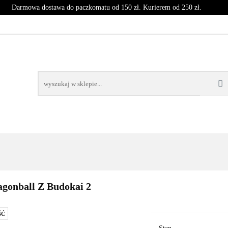
Darmowa dostawa do paczkomatu od 150 zł. Kurierem od 250 zł.
T
CZASOPISMA
INNE
BLOG
NOWOŚCI
SPRZĘT
CZASOPISMA
INNE
BLOG
NOWOŚCI
KO
gonball Z Budokai 2
ŚĆ