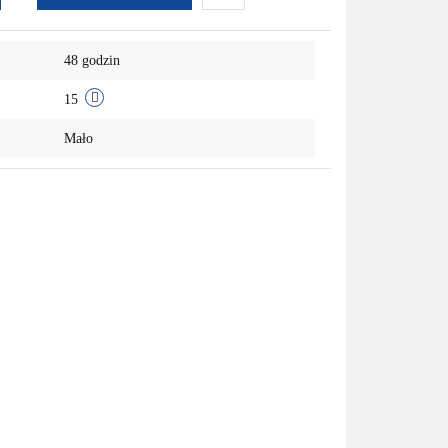
Do
48 godzin
przechowalni
15
Mało