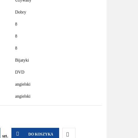
Używany
Dobry
8
8
8
Bijatyki
DVD
angielski
angielski
DO KOSZYKA
szt.