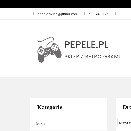
GRY
SPRZĘ
pepele.sklep@gmail.com
503 440 125
WSZYSTKIE KATEGORIE
GRY
Kategorie
Dra
Gry
NOWO