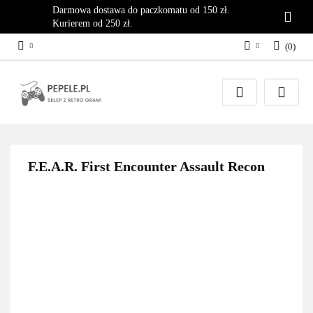
Darmowa dostawa do paczkomatu od 150 zł.
Kurierem od 250 zł.
(
0
)
Zaloguj się
Załóż konto
Dodaj zgłoszenie
Zgody cookies
F.E.A.R. First Encounter Assault Recon