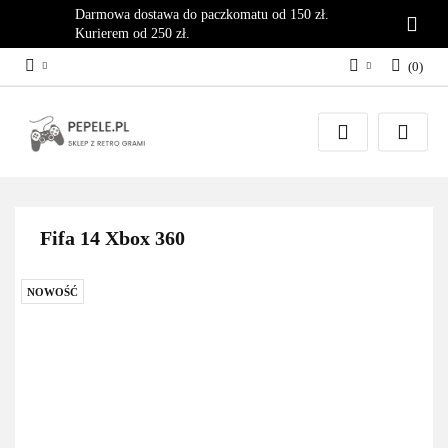
Darmowa dostawa do paczkomatu od 150 zł.
Kurierem od 250 zł.
(
0
)
Zaloguj się
Załóż konto
Dodaj zgłoszenie
Zgody cookies
Fifa 14 Xbox 360
NOWOŚĆ