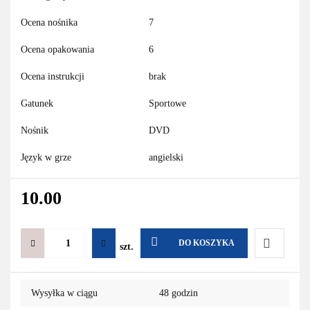
Ocena nośnika
7
Ocena opakowania
6
Ocena instrukcji
brak
Gatunek
Sportowe
Nośnik
DVD
Język w grze
angielski
10.00
DO KOSZYKA
szt.
Do
Wysyłka w ciągu
48 godzin
przechowa