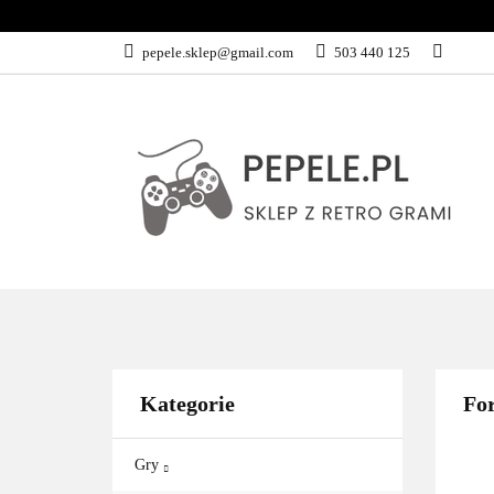
GRY
SPRZĘ
pepele.sklep@gmail.com
503 440 125
WSZYSTKIE KATEGORIE
GRY
Kategorie
Fo
Gry