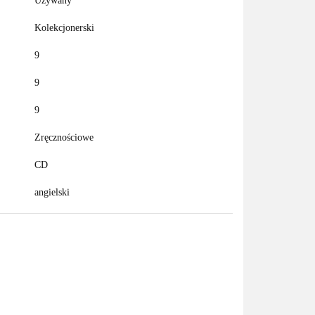
Używany
Kolekcjonerski
9
9
9
Zręcznościowe
CD
angielski