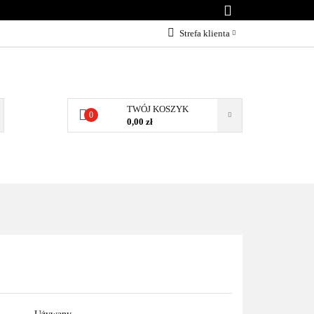
KONTAKT
Strefa klienta
Zaloguj się
Załóż konto
Dodaj zgłoszenie
TWÓJ KOSZYK
0
0,00 zł
Zgody cookies
NTAKT