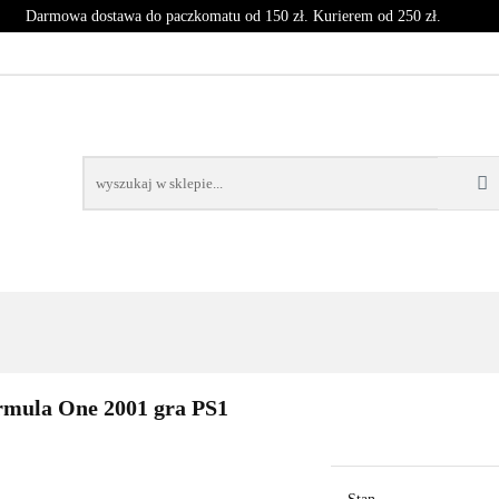
Darmowa dostawa do paczkomatu od 150 zł. Kurierem od 250 zł.
T
CZASOPISMA
INNE
BLOG
NOWOŚCI
SPRZĘT
CZASOPISMA
INNE
BLOG
NOWOŚCI
KO
rmula One 2001 gra PS1