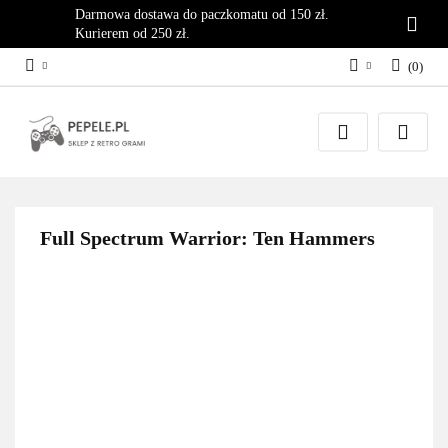
Darmowa dostawa do paczkomatu od 150 zł.
Kurierem od 250 zł.
(
0
)
Zaloguj się
Załóż konto
Dodaj zgłoszenie
Zgody cookies
Full Spectrum Warrior: Ten Hammers