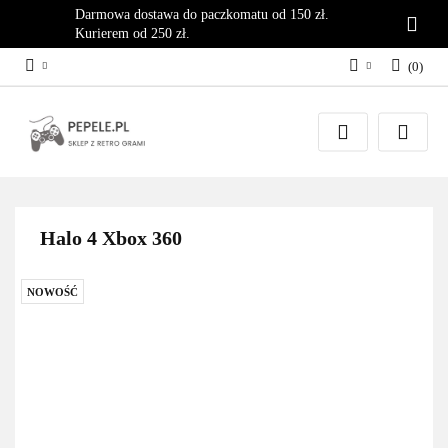
Darmowa dostawa do paczkomatu od 150 zł.
Kurierem od 250 zł.
(
0
)
Zaloguj się
Załóż konto
Dodaj zgłoszenie
Zgody cookies
Halo 4 Xbox 360
NOWOŚĆ