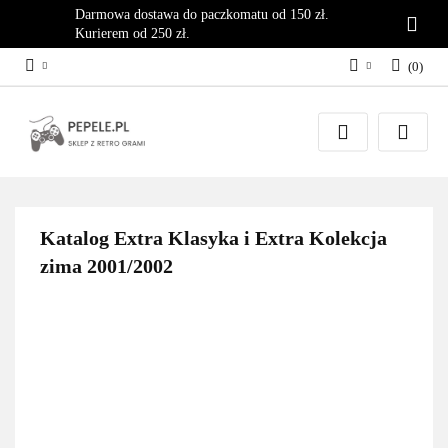
Darmowa dostawa do paczkomatu od 150 zł.
Kurierem od 250 zł.
(
0
)
Zaloguj się
Załóż konto
Dodaj zgłoszenie
Zgody cookies
Katalog Extra Klasyka i Extra Kolekcja
zima 2001/2002