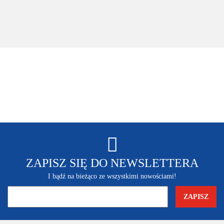
Edycja
70.00
360
Rozszerzona
Xbox 360
ZAPISZ SIĘ DO NEWSLETTERA
I bądź na bieżąco ze wszystkimi nowościami!