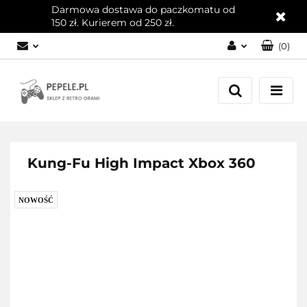
Darmowa dostawa do paczkomatu od
150 zł. Kurierem od 250 zł.
(
0
)
Zaloguj się
Załóż konto
Dodaj zgłoszenie
Zgody cookies
Kung-Fu High Impact Xbox 360
NOWOŚĆ