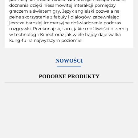
doznania dzięki niesamowitej interakcji pomiędzy
graczem a światem gry. Język angielski pozwala na
pełne skorzystanie z fabuły i dialogów, zapewniając
jeszcze bardziej immersyjne doświadczenia podczas
rozgrywki. Przekonaj się sam, jakie możliwości drzemią
w technologii Kinect oraz jak wiele frajdy daje walka
kung-fu na najwyższym poziomie!
NOWOŚCI
PODOBNE PRODUKTY
Tomb
Tekken
Tekke
Raider
Ultimate
The
6 Xbox
6 Xbo
Xbox
Stealth
Darkness
360
360
Wiedźmin 2