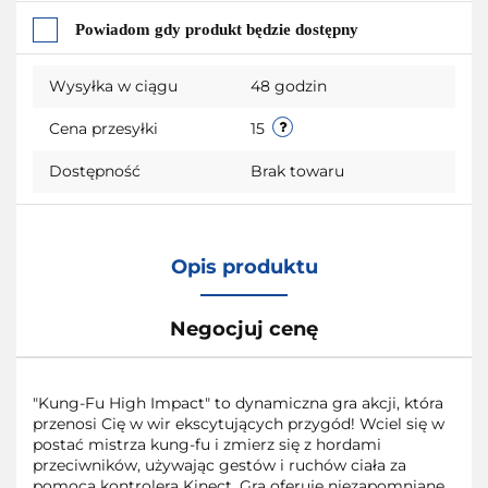
Do
Powiadom gdy produkt będzie dostępny
przechowalni
Wysyłka w ciągu
48 godzin
Cena przesyłki
15
Dostępność
Brak towaru
Opis produktu
Negocjuj cenę
"Kung-Fu High Impact" to dynamiczna gra akcji, która
przenosi Cię w wir ekscytujących przygód! Wciel się w
postać mistrza kung-fu i zmierz się z hordami
przeciwników, używając gestów i ruchów ciała za
pomocą kontrolera Kinect. Gra oferuje niezapomniane