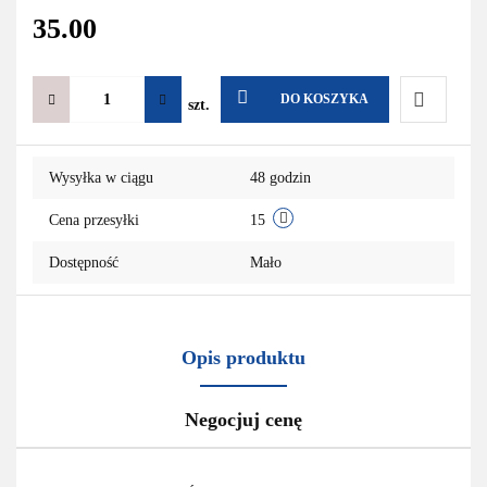
35.00
DO KOSZYKA
szt.
Do
Wysyłka w ciągu
48 godzin
przechowa
Cena przesyłki
15
Dostępność
Mało
Opis produktu
Negocjuj cenę