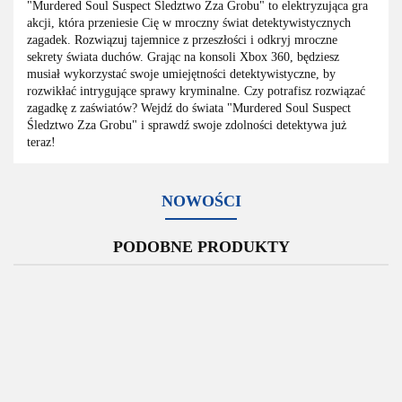
"Murdered Soul Suspect Śledztwo Zza Grobu" to elektryzująca gra
akcji, która przeniesie Cię w mroczny świat detektywistycznych
zagadek. Rozwiązuj tajemnice z przeszłości i odkryj mroczne
sekrety świata duchów. Grając na konsoli Xbox 360, będziesz
musiał wykorzystać swoje umiejętności detektywistyczne, by
rozwikłać intrygujące sprawy kryminalne. Czy potrafisz rozwiązać
zagadkę z zaświatów? Wejdź do świata "Murdered Soul Suspect
Śledztwo Zza Grobu" i sprawdź swoje zdolności detektywa już
teraz!
NOWOŚCI
PODOBNE PRODUKTY
Tomb
Tekken
Tekken
Too
Ultimate
Raider
The
6
6
Huma
Stealth
Xbox
Darkness