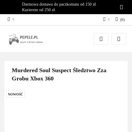
Darmowa dostawa do paczkomatu od 150 zł.
Kurierem od 250 zł.
(
0
)
Zaloguj się
Załóż konto
Dodaj zgłoszenie
Zgody cookies
Murdered Soul Suspect Śledztwo Zza
Grobu Xbox 360
NOWOŚĆ