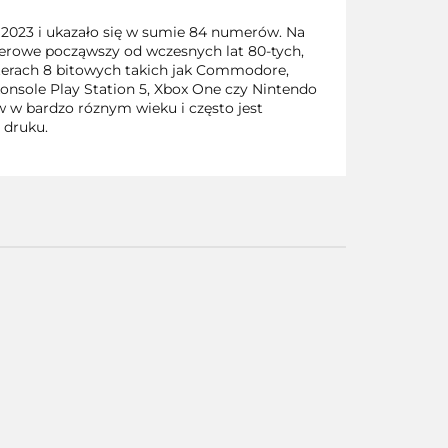
a 2023 i ukazało się w sumie 84 numerów. Na
erowe począwszy od wczesnych lat 80-tych,
terach 8 bitowych takich jak Commodore,
onsole Play Station 5, Xbox One czy Nintendo
w w bardzo róznym wieku i często jest
 druku.
Scene
it? Xbox
360
0
Saints Row