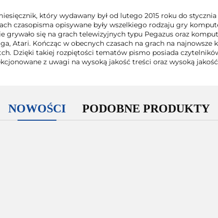
miesięcznik, który wydawany był od lutego 2015 roku do styczni
ach czasopisma opisywane były wszelkiego rodzaju gry komput
ie grywało się na grach telewizyjnych typu Pegazus oraz kompu
ga, Atari. Kończąc w obecnych czasach na grach na najnowsze k
tch. Dzięki takiej rozpiętości tematów pismo posiada czytelnikó
ekcjonowane z uwagi na wysoką jakość treści oraz wysoką jakość
NOWOŚCI
PODOBNE PRODUKTY
Tekken
Tekken
Too
Tomb
6 Xbox
6 Xbox
The
Human
Raider
360
360
Darkness II
Xbox 36
Xbox 360