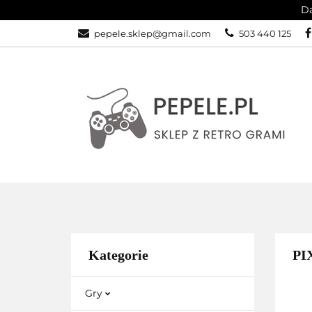
Da
GRY
SPRZĘ
pepele.sklep@gmail.com
503 440 125
WSZYSTKIE KATEGORIE
GRY
Kategorie
PI
Gry