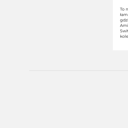
To 
łam
gdz
Ami
Swi
kol