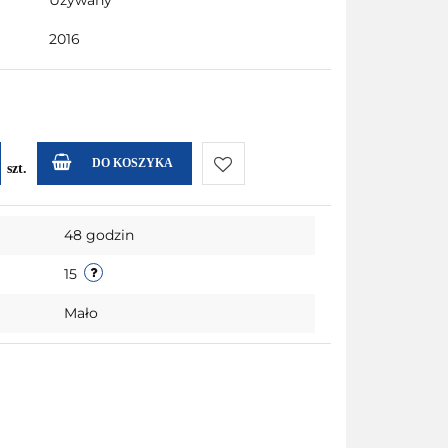
Używany
2016
DO KOSZYKA
szt.
Do
48 godzin
przechowalni
15
Mało