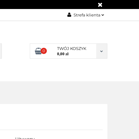
KONTAKT
Strefa klienta
Zaloguj się
Załóż konto
Dodaj zgłoszenie
TWÓJ KOSZYK
0
0,00 zł
Zgody cookies
KONTAKT