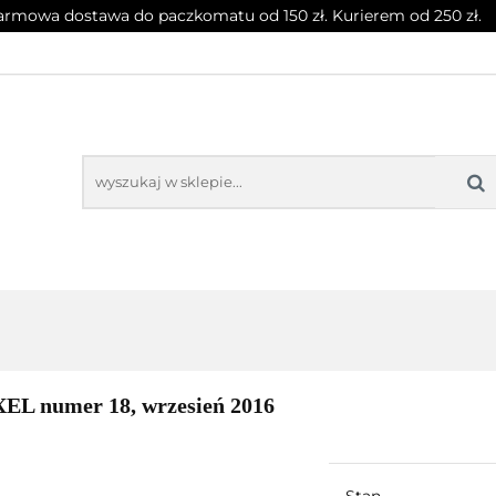
rmowa dostawa do paczkomatu od 150 zł. Kurierem od 250 zł.
T
CZASOPISMA
INNE
BLOG
NOWOŚCI
SPRZĘT
CZASOPISMA
INNE
BLOG
NOWOŚCI
XEL numer 18, wrzesień 2016