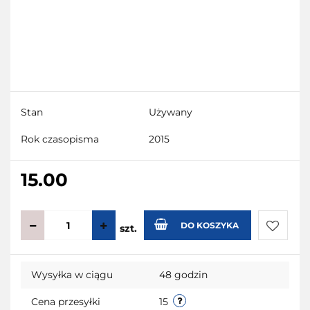
Stan
Używany
Rok czasopisma
2015
15.00
DO KOSZYKA
szt.
Do
Wysyłka w ciągu
48 godzin
przecho
Cena przesyłki
15