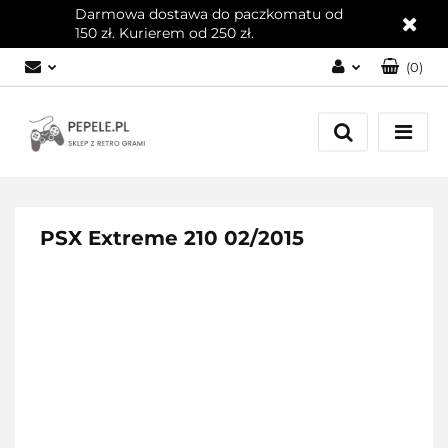
Darmowa dostawa do paczkomatu od
150 zł. Kurierem od 250 zł.
(
0
)
Zaloguj się
Załóż konto
Dodaj zgłoszenie
Zgody cookies
PSX Extreme 210 02/2015