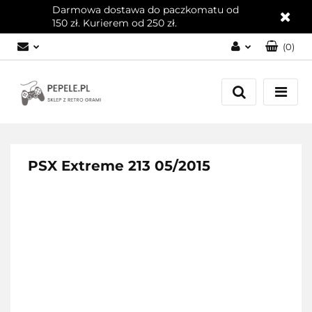
Darmowa dostawa do paczkomatu od
150 zł. Kurierem od 250 zł.
(
0
)
Zaloguj się
Załóż konto
Dodaj zgłoszenie
Zgody cookies
PSX Extreme 213 05/2015