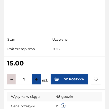
Stan
Używany
Rok czasopisma
2015
15.00
DO KOSZYKA
szt.
Do
Wysyłka w ciągu
48 godzin
przecho
Cena przesyłki
15