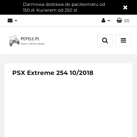
Darmowa dostawa do paczkomatu od
150 zł. Kurierem od 250 zł.
(
0
)
Zaloguj się
Załóż konto
Dodaj zgłoszenie
Zgody cookies
PSX Extreme 254 10/2018