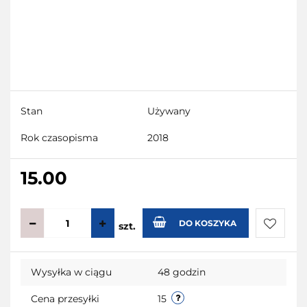
Stan
Używany
Rok czasopisma
2018
15.00
DO KOSZYKA
szt.
Do
Wysyłka w ciągu
48 godzin
przecho
Cena przesyłki
15