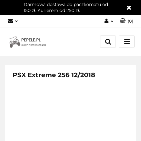
Darmowa dostawa do paczkomatu od
150 zł. Kurierem od 250 zł.
(
0
)
Zaloguj się
Załóż konto
Dodaj zgłoszenie
Zgody cookies
PSX Extreme 256 12/2018