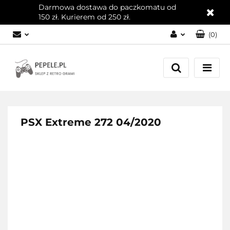
Darmowa dostawa do paczkomatu od
150 zł. Kurierem od 250 zł.
(
0
)
Zaloguj się
Załóż konto
Dodaj zgłoszenie
Zgody cookies
PSX Extreme 272 04/2020