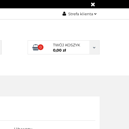
I
KONTAKT
Strefa klienta
Zaloguj się
Załóż konto
Dodaj zgłoszenie
TWÓJ KOSZYK
0
0,00 zł
Zgody cookies
KONTAKT