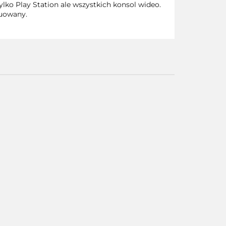
lko Play Station ale wszystkich konsol wideo.
nuowany.
Scene
it? Xbox
360
0
Saints Row
15.00
Smackdown vs
The Third
Raw 2010 Xbox
Xbox 360
360
30.00
15.00