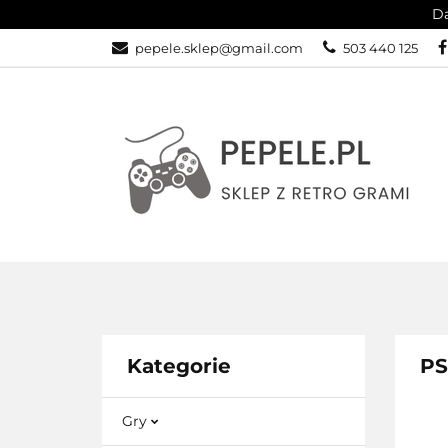
Da
GRY
SPRZĘ
pepele.sklep@gmail.com
503 440 125
WSZYSTKIE KATEGORIE
GRY
Kategorie
PS
Gry