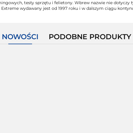
ngowych, testy sprzętu i felietony. Wbrew nazwie nie dotyczy ty
 Extreme wydawany jest od 1997 roku i w dalszym ciągu konty
NOWOŚCI
PODOBNE PRODUKTY
Tekken
Tekken
Too
Tomb
6 Xbox
6 Xbox
The
Human
Raider
360
360
Darkness II
Xbox 36
Xbox 360
30.00
80.00
Xbox 360
25.00
9.00
lth
30.00
box