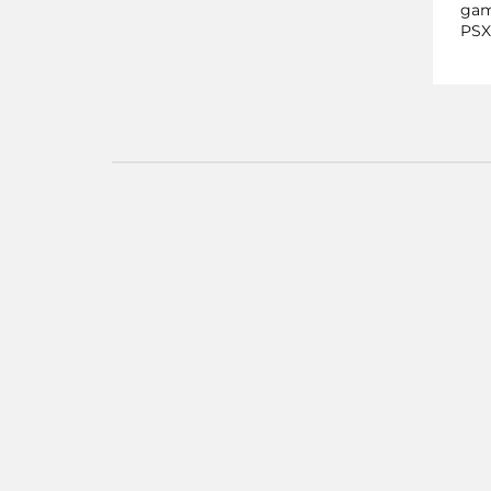
gami
PSX
Ultimate Stea
Triple Pack X
360
50.00