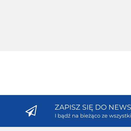
Wiedźmin 2 Zabójcy Królów
Edycja Rozszerzona Xbox
360
70.00
ZAPISZ SIĘ DO NEW
I bądź na bieżąco ze wszyst