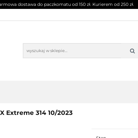
rmowa dostawa do paczkomatu od 150 zł. Kurierem od 250 zł.
T
CZASOPISMA
INNE
BLOG
NOWOŚC
SPRZĘT
CZASOPISMA
INNE
BLOG
NOWOŚCI
X Extreme 314 10/2023