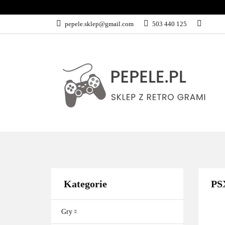
GRY
SPRZĘ
pepele.sklep@gmail.com
503 440 125
WSZYSTKIE KATEGORIE
GRY
Kategorie
PS
Gry