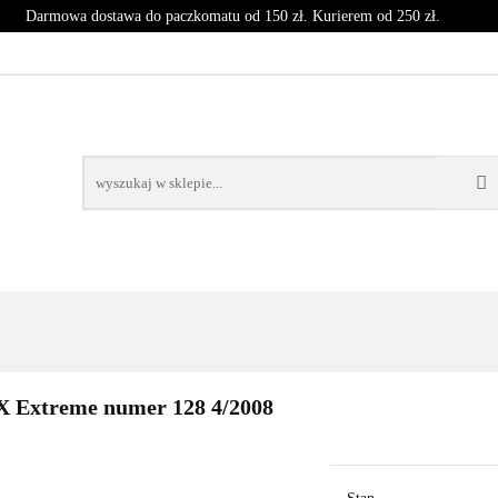
Darmowa dostawa do paczkomatu od 150 zł. Kurierem od 250 zł.
T
CZASOPISMA
INNE
BLOG
NOWOŚCI
SPRZĘT
CZASOPISMA
INNE
BLOG
NOWOŚCI
KO
X Extreme numer 128 4/2008