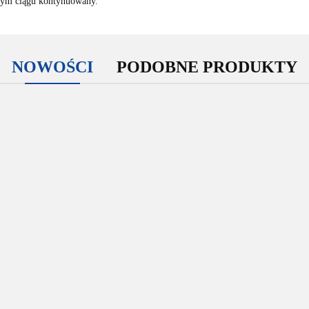
zym ciągu kontynuowany.
NOWOŚCI
PODOBNE PRODUKTY
Tekken 6
Tekken 6
Too Huma
Tomb
Xbox 360
Xbox 360
The Darkness
Xbox 360
Raider Xbox
II Xbox 360
360
30.00
80.00
25.00
9.00
30.00
x