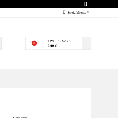
KONTAKT
Strefa klienta
Zaloguj się
Załóż konto
Dodaj zgłoszenie
TWÓJ KOSZYK
0
0,00 zł
Zgody cookies
NTAKT