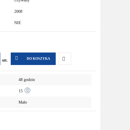
Używany
2008
NIE
DO KOSZYKA
szt.
Do
48 godzin
przechowalni
15
Mało