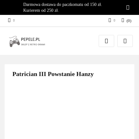
Darmowa dostawa do paczkomatu od 150 zł.
Kurierem od 250 zł.
(
0
)
Zaloguj się
Załóż konto
Dodaj zgłoszenie
Zgody cookies
Patrician III Powstanie Hanzy