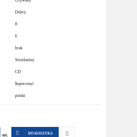
Używany
Dobry
8
6
brak
Strzelaniny
CD
$upercena!
polski
DO KOSZYKA
szt.