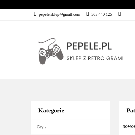
GRY
SPRZĘ
pepele.sklep@gmail.com
503 440 125
WSZYSTKIE KATEGORIE
GRY
Kategorie
Pat
Gry
NOWO