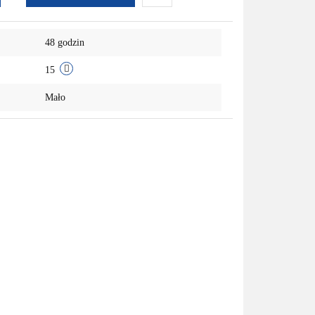
Do
48 godzin
przechowalni
15
Mało