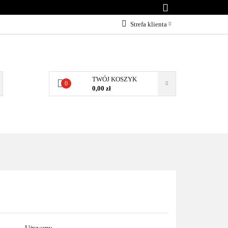
KONTAKT
Strefa klienta
Zaloguj się
Załóż konto
Dodaj zgłoszenie
TWÓJ KOSZYK
0
0,00 zł
Zgody cookies
NTAKT