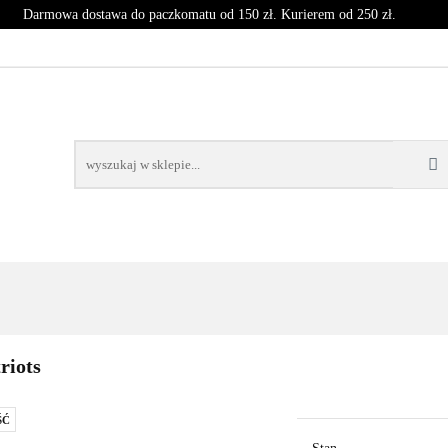
Darmowa dostawa do paczkomatu od 150 zł. Kurierem od 250 zł.
T
CZASOPISMA
INNE
BLOG
NOWOŚCI
SPRZĘT
CZASOPISMA
INNE
BLOG
NOWOŚCI
KO
riots
ŚĆ