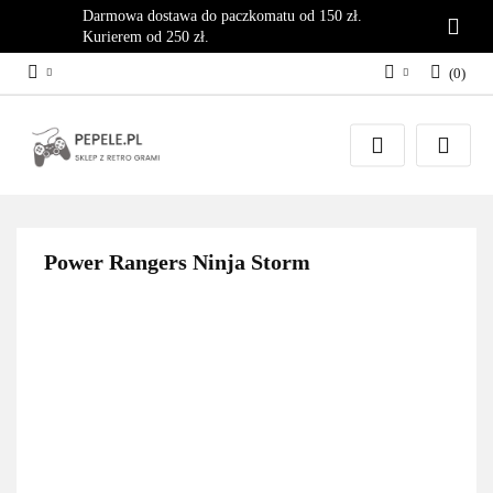
Darmowa dostawa do paczkomatu od 150 zł.
Kurierem od 250 zł.
(
0
)
Zaloguj się
Załóż konto
Dodaj zgłoszenie
Zgody cookies
Power Rangers Ninja Storm