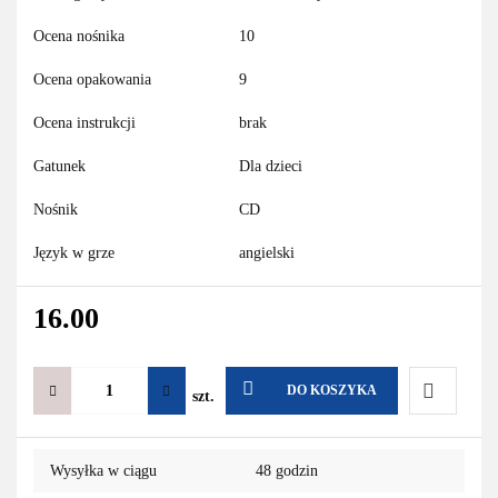
Ocena nośnika
10
Ocena opakowania
9
Ocena instrukcji
brak
Gatunek
Dla dzieci
Nośnik
CD
Język w grze
angielski
16.00
DO KOSZYKA
szt.
Do
Wysyłka w ciągu
48 godzin
przechowa