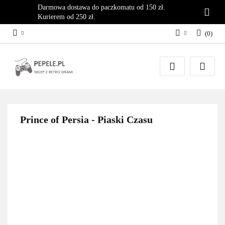
Darmowa dostawa do paczkomatu od 150 zł.
Kurierem od 250 zł.
(
0
)
Zaloguj się
Załóż konto
Dodaj zgłoszenie
Zgody cookies
Prince of Persia - Piaski Czasu