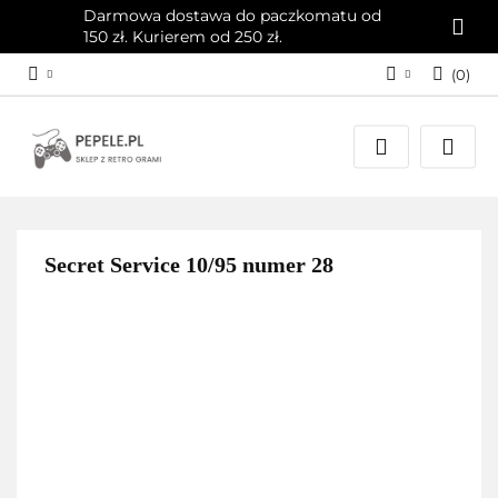
Darmowa dostawa do paczkomatu od
150 zł. Kurierem od 250 zł.
(
0
)
Zaloguj się
Załóż konto
Dodaj zgłoszenie
Zgody cookies
Secret Service 10/95 numer 28