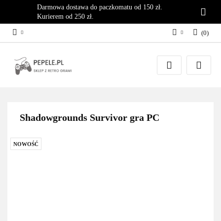
Darmowa dostawa do paczkomatu od 150 zł.
Kurierem od 250 zł.
(
0
)
Zaloguj się
Załóż konto
Dodaj zgłoszenie
Zgody cookies
Shadowgrounds Survivor gra PC
NOWOŚĆ