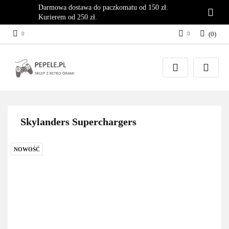
Darmowa dostawa do paczkomatu od 150 zł.
Kurierem od 250 zł.
(
0
)
Zaloguj się
Załóż konto
Dodaj zgłoszenie
Zgody cookies
Skylanders Superchargers
NOWOŚĆ