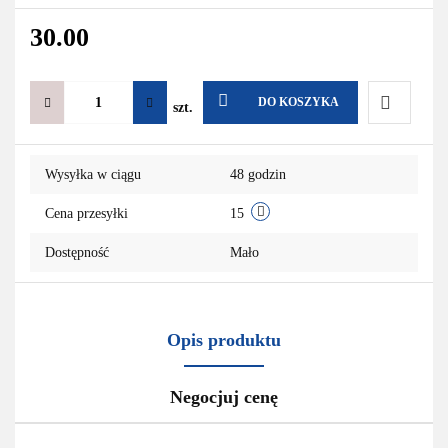
30.00
DO KOSZYKA
szt.
Do
Wysyłka w ciągu
48 godzin
przechowa
Cena przesyłki
15
Dostępność
Mało
Opis produktu
Negocjuj cenę