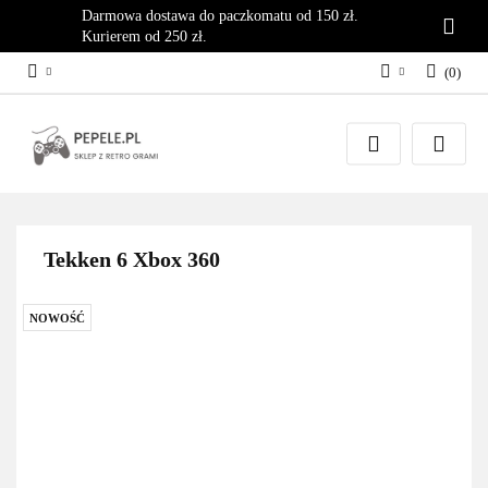
Darmowa dostawa do paczkomatu od 150 zł.
Kurierem od 250 zł.
(
0
)
Zaloguj się
Załóż konto
Dodaj zgłoszenie
Zgody cookies
Tekken 6 Xbox 360
NOWOŚĆ