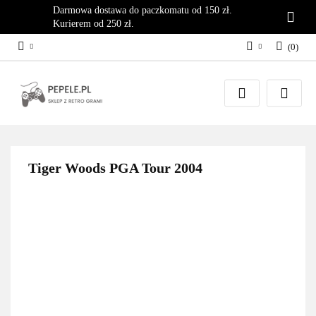
Darmowa dostawa do paczkomatu od 150 zł.
Kurierem od 250 zł.
(
0
)
Zaloguj się
Załóż konto
Dodaj zgłoszenie
Zgody cookies
Tiger Woods PGA Tour 2004