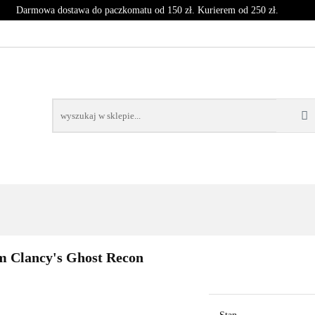
Darmowa dostawa do paczkomatu od 150 zł. Kurierem od 250 zł.
T
CZASOPISMA
INNE
BLOG
NOWOŚCI
SPRZĘT
CZASOPISMA
INNE
BLOG
NOWOŚCI
KO
m Clancy's Ghost Recon