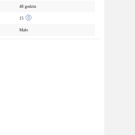
48 godzin
przechowalni
15
Mało