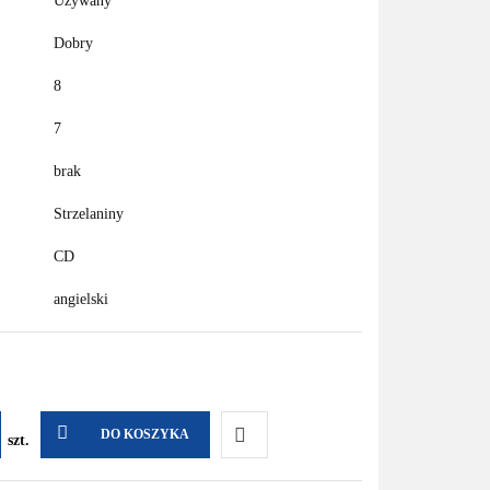
Używany
Dobry
8
7
brak
Strzelaniny
CD
angielski
DO KOSZYKA
szt.
Do