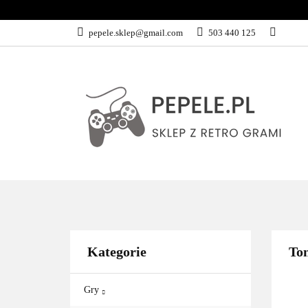
GRY
SPRZĘ
pepele.sklep@gmail.com
503 440 125
WSZYSTKIE KATEGORIE
GRY
Kategorie
To
Gry