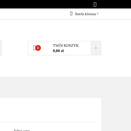
KONTAKT
Strefa klienta
Zaloguj się
Załóż konto
Dodaj zgłoszenie
TWÓJ KOSZYK
0
0,00 zł
Zgody cookies
NTAKT