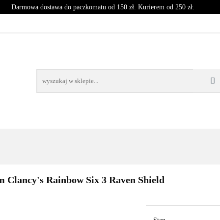
Darmowa dostawa do paczkomatu od 150 zł. Kurierem od 250 zł.
T
CZASOPISMA
INNE
BLOG
NOWOŚCI
SPRZĘT
CZASOPISMA
INNE
BLOG
NOWOŚCI
KO
 Clancy's Rainbow Six 3 Raven Shield