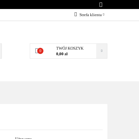
KONTAKT
Strefa klienta
Zaloguj się
Załóż konto
Dodaj zgłoszenie
TWÓJ KOSZYK
0
0,00 zł
Zgody cookies
NTAKT