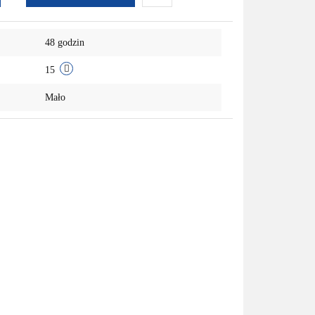
Do
48 godzin
przechowalni
15
Mało