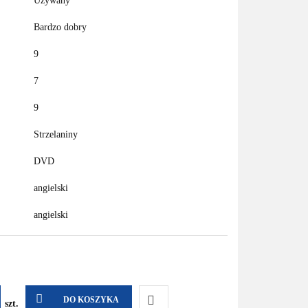
Używany
Bardzo dobry
9
7
9
Strzelaniny
DVD
angielski
angielski
DO KOSZYKA
szt.