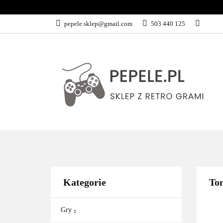
GRY
SPRZĘ
pepele.sklep@gmail.com
503 440 125
WSZYSTKIE KATEGORIE
GRY
Kategorie
Tom
Gry