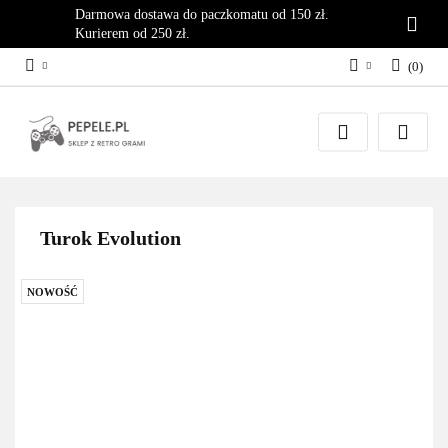
Darmowa dostawa do paczkomatu od 150 zł.
Kurierem od 250 zł.
(
0
)
Zaloguj się
Załóż konto
Dodaj zgłoszenie
Zgody cookies
Turok Evolution
NOWOŚĆ