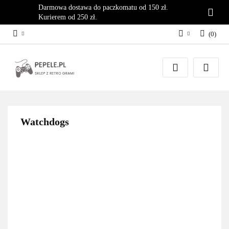
Darmowa dostawa do paczkomatu od 150 zł.
Kurierem od 250 zł.
(
0
)
Zaloguj się
Załóż konto
Dodaj zgłoszenie
Zgody cookies
Watchdogs