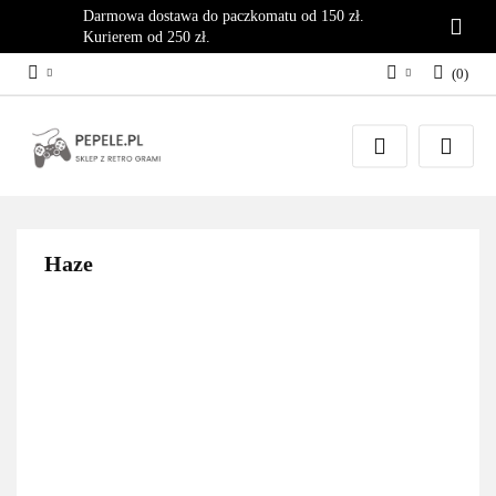
Darmowa dostawa do paczkomatu od 150 zł.
Kurierem od 250 zł.
(
0
)
Zaloguj się
Załóż konto
Dodaj zgłoszenie
Zgody cookies
Haze