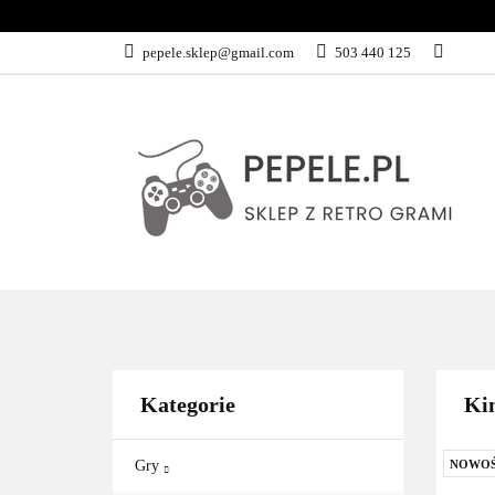
GRY
SPRZĘ
pepele.sklep@gmail.com
503 440 125
WSZYSTKIE KATEGORIE
GRY
Kategorie
Kin
Gry
NOWO