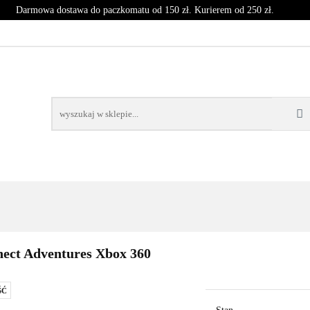
Darmowa dostawa do paczkomatu od 150 zł. Kurierem od 250 zł.
T
CZASOPISMA
INNE
BLOG
NOWOŚCI
SPRZĘT
CZASOPISMA
INNE
BLOG
NOWOŚCI
KO
ect Adventures Xbox 360
ŚĆ