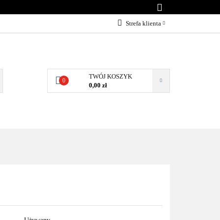
KONTAKT
Strefa klienta
Zaloguj się
Załóż konto
Dodaj zgłoszenie
TWÓJ KOSZYK
0
0,00 zł
Zgody cookies
NTAKT