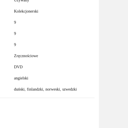
Używany
Kolekcjonerski
9
9
9
Zręcznościowe
DVD
angielski
duński, finlandzki, norweski, szwedzki