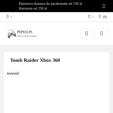
Darmowa dostawa do paczkomatu od 150 zł.
Kurierem od 250 zł.
(
0
)
Zaloguj się
Załóż konto
Dodaj zgłoszenie
Zgody cookies
Tomb Raider Xbox 360
NOWOŚĆ