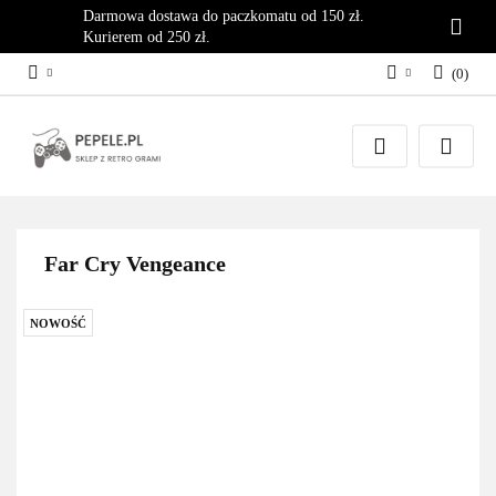
Darmowa dostawa do paczkomatu od 150 zł.
Kurierem od 250 zł.
(
0
)
Zaloguj się
Załóż konto
Dodaj zgłoszenie
Zgody cookies
Far Cry Vengeance
NOWOŚĆ