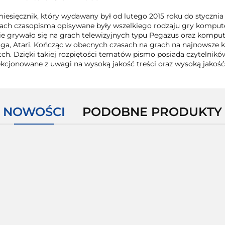
miesięcznik, który wydawany był od lutego 2015 roku do styczni
ach czasopisma opisywane były wszelkiego rodzaju gry komput
ie grywało się na grach telewizyjnych typu Pegazus oraz kompu
ga, Atari. Kończąc w obecnych czasach na grach na najnowsze k
tch. Dzięki takiej rozpiętości tematów pismo posiada czytelnikó
ekcjonowane z uwagi na wysoką jakość treści oraz wysoką jakość
NOWOŚCI
PODOBNE PRODUKTY
Tekken
Tekken
Too
Tomb
6 Xbox
6 Xbox
The
Human
Raider
360
360
Darkness II
Xbox 36
Xbox 360