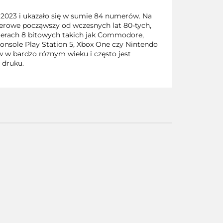
a 2023 i ukazało się w sumie 84 numerów. Na
erowe począwszy od wczesnych lat 80-tych,
terach 8 bitowych takich jak Commodore,
onsole Play Station 5, Xbox One czy Nintendo
w w bardzo róznym wieku i często jest
 druku.
Scene
it? Xbox
360
0
Saints Row