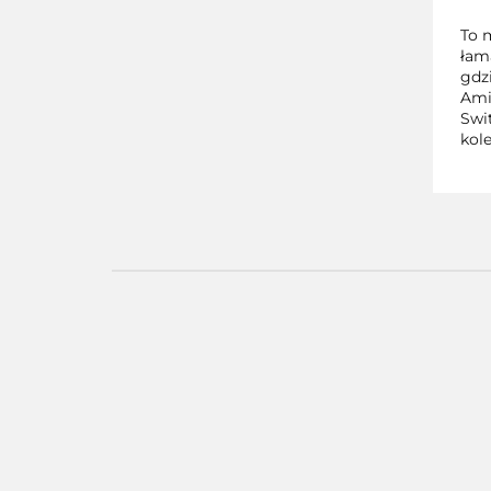
To 
łam
gdz
Ami
Swi
kol