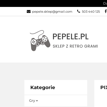
Da
GRY
SPRZĘ
pepele.sklep@gmail.com
503 440 125
WSZYSTKIE KATEGORIE
GRY
Kategorie
PI
Gry