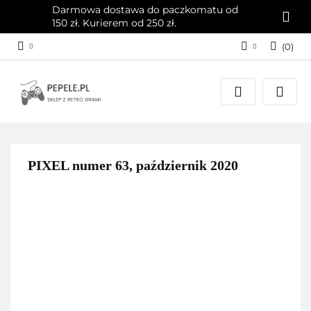
Darmowa dostawa do paczkomatu od
150 zł. Kurierem od 250 zł.
(
0
)
Zaloguj się
Załóż konto
Dodaj zgłoszenie
Zgody cookies
PIXEL numer 63, październik 2020