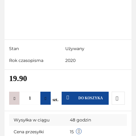
Stan
Używany
Rok czasopisma
2020
19.90
DO KOSZYKA
szt.
Do
Wysyłka w ciągu
48 godzin
przechow
Cena przesyłki
15