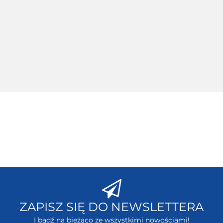
Raider
Ultimate
The
6 Xbox
6 Xbo
Xbox
Stealth
Darkness
360
360
Wiedźmin 2
360
Triple
9.00
II Xbox
30.00
80.0
Zabójcy
Pack
50.00
360
30.00
Królów
Xbox
Edycja
70.00
360
Rozszerzona
Xbox 360
ZAPISZ SIĘ DO NEWSLETTERA
I bądź na bieżąco ze wszystkimi nowościami!