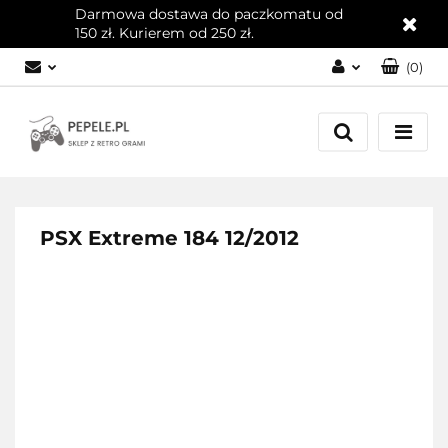
Darmowa dostawa do paczkomatu od
150 zł. Kurierem od 250 zł.
(
0
)
Zaloguj się
Załóż konto
Dodaj zgłoszenie
Zgody cookies
PSX Extreme 184 12/2012