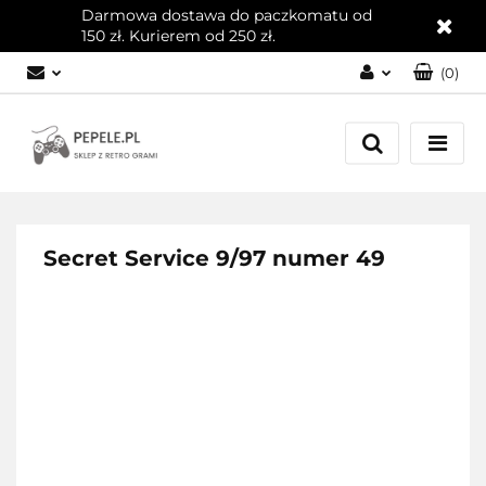
Darmowa dostawa do paczkomatu od
150 zł. Kurierem od 250 zł.
(
0
)
Zaloguj się
Załóż konto
Dodaj zgłoszenie
Zgody cookies
Secret Service 9/97 numer 49