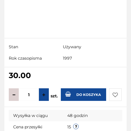
Stan
Używany
Rok czasopisma
1997
30.00
DO KOSZYKA
szt.
Do
Wysyłka w ciągu
48 godzin
przecho
Cena przesyłki
15