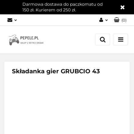
Darmowa dostawa do paczkomatu od
150 zł. Kurierem od 250 zł.
(
0
)
Zaloguj się
Załóż konto
Dodaj zgłoszenie
Zgody cookies
Składanka gier GRUBCIO 43